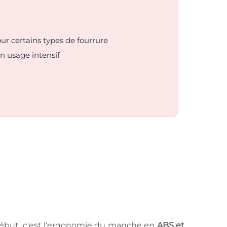
our certains types de fourrure
n usage intensif
e début, c'est l'ergonomie du manche en
ABS et