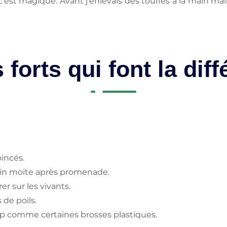
'est magique. Avant j'enlevais des touffes à la main mai
 forts qui font la dif
oincés.
in moite après promenade.
er sur les vivants.
 de poils.
eap comme certaines brosses plastiques.