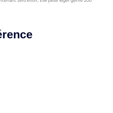
ntenant zéro effort. Elle pèse léger genre 200
férence