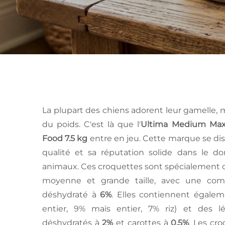
La plupart des chiens adorent leur gamelle, 
du poids. C'est là que l'
Ultima Medium Maxi
Food 7.5 kg
entre en jeu. Cette marque se dis
qualité et sa réputation solide dans le d
animaux. Ces croquettes sont spécialement 
moyenne et grande taille, avec une comp
déshydraté à
6%
. Elles contiennent égalem
entier, 9% maïs entier, 7% riz) et des
déshydratés à
2%
et carottes à
0.5%
. Les cr