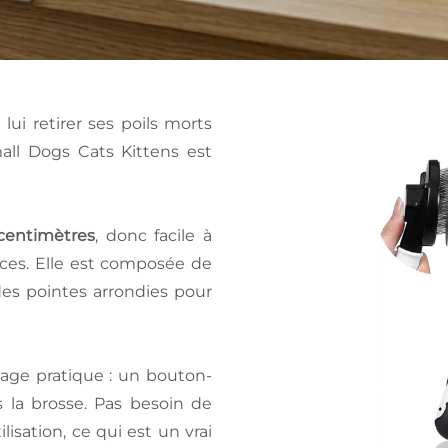
ui retirer ses poils morts
mall Dogs Cats Kittens est
 centimètres
, donc facile à
aces. Elle est composée de
des pointes arrondies pour
yage pratique : un bouton-
s la brosse. Pas besoin de
isation, ce qui est un vrai