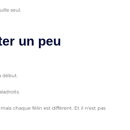
ille seul.
ter un peu
u début.
aladroits.
ais chaque félin est différent. Et il n'est pas