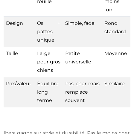
rouille
moins
fun
Design
Os +
Simple, fade
Rond
pattes
standard
unique
Taille
Large
Petite
Moyenne
pour gros
universelle
chiens
Prix/valeur
Équilibré
Pas cher mais
Similaire
long
remplace
terme
souvent
Ibera gagne sur style et durabilité. Pas le moins cher,